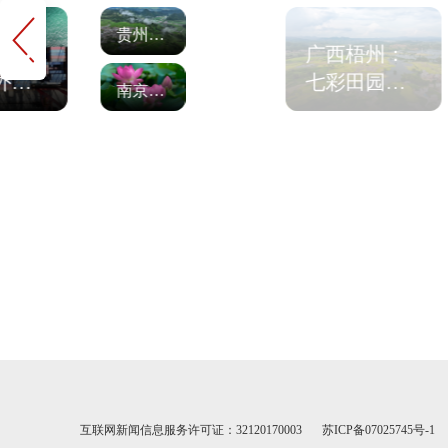
贵州贵定：雨后腊利梯田宛如画卷
云港
广西梧州：
外贸
七彩田园
南京玄武湖公园并蒂莲花开 宁静而美丽
门红
绘“丰”景
互联网新闻信息服务许可证：32120170003
苏ICP备07025745号-1