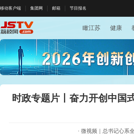
移动客户端
集团网
邮箱
节目报名
瞰江苏
健康
时政专题片丨奋力开创中国
· 微视频｜总书记心系