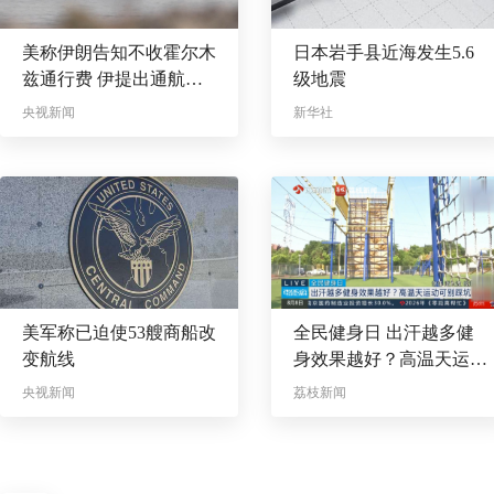
美称伊朗告知不收霍尔木
日本岩手县近海发生5.6
兹通行费 伊提出通航关
级地震
键条件
央视新闻
新华社
美军称已迫使53艘商船改
全民健身日 出汗越多健
变航线
身效果越好？高温天运动
可别踩坑
央视新闻
荔枝新闻